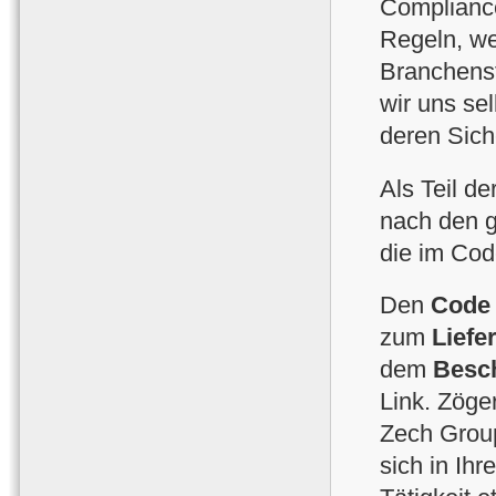
Compliance
Regeln, we
Branchenst
wir uns se
deren Sich
Als Teil 
nach den 
die im Cod
Den
Code 
zum
Liefe
dem
Besc
Link. Zöge
Zech Group
sich in Ih